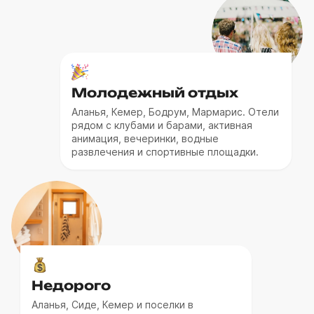
термальные источники.
Стоимость туров в низкий сезон -
минимальная в году. Именно в этот период
можно найти самые дешевые туры в
Турцию из Казани, стоимость которых
Молодежный отдых
может начинаться от 40 000 ₽.
Аланья, Кемер, Бодрум, Мармарис. Отели
рядом с клубами и барами, активная
анимация, вечеринки, водные
развлечения и спортивные площадки.
Недорого
Аланья, Сиде, Кемер и поселки в