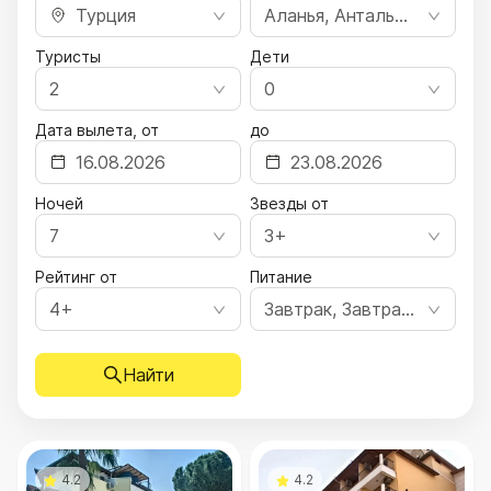
Турция
Аланья, Анталья, Белек, Бодрум, Кемер, Мармарис
Туристы
Дети
2
0
Дата вылета, от
до
Ночей
Звезды от
7
3+
Рейтинг от
Питание
4+
Завтрак, Завтрак, ужин, Полный пансион, Все включено, Ультра все включено
Найти
4.2
4.2