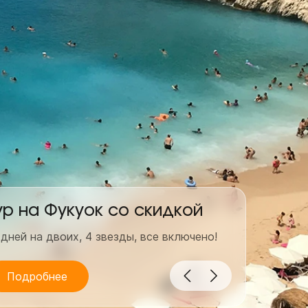
ур на Фукуок со скидкой
Гор
 дней на двоих, 4 звезды, все включено!
7 дней
Подробнее
По