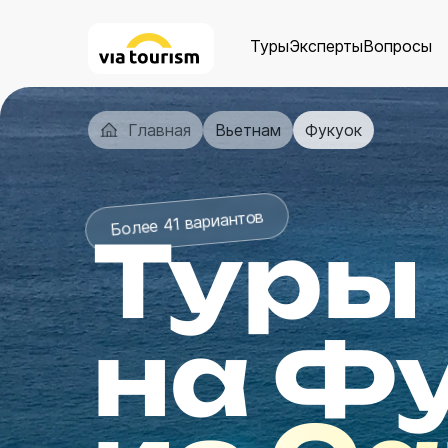
Туры
Эксперты
Вопросы
Главная
Вьетнам
Фукуок
Более 41 вариантов
Туры
на Ф