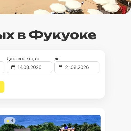
ых в Фукуоке
Дата вылета, от
до
4