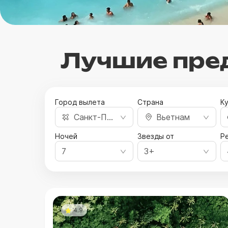
Лучшие пред
Город вылета
Страна
К
Санкт-Петербург
Вьетнам
Ночей
Звезды от
Ре
7
3+
4.9