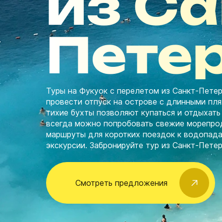
из Са
Пете
Туры на Фукуок с перелетом из Санкт-Петер
провести отпуск на острове с длинными пл
тихие бухты позволяют купаться и отдыхать 
всегда можно попробовать свежие морепрод
маршруты для коротких поездок к водопад
экскурсии. Забронируйте тур из Санкт-Петер
Смотреть предложения