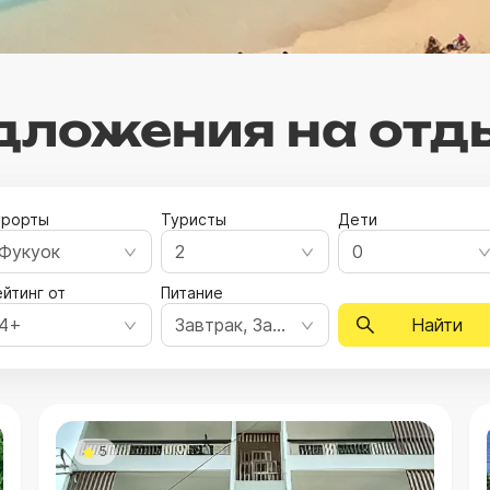
ложения на отд
урорты
Туристы
Дети
Фукуок
2
0
йтинг от
Питание
4+
Завтрак, Завтрак, ужин, Полный пансион, Все включено, Ультра все включено
Найти
5