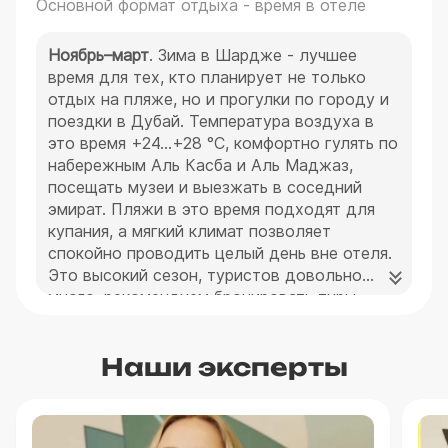
Основной формат отдыха - время в отеле
Ноябрь–март
. Зима в Шардже - лучшее
время для тех, кто планирует не только
отдых на пляже, но и прогулки по городу и
поездки в Дубай. Температура воздуха в
это время +24…+28 °C, комфортно гулять по
набережным Аль Касба и Аль Маджаз,
посещать музеи и выезжать в соседний
эмират. Пляжи в это время подходят для
купания, а мягкий климат позволяет
спокойно проводить целый день вне отеля.
Это высокий сезон, туристов довольно
много, рекомендуем бронировать туры
заранее.
Наши эксперты
Стоимость тура в Шарджу в это время от
95 000 ₽.
Апрель–май, октябрь
. В эти месяцы Шарджа