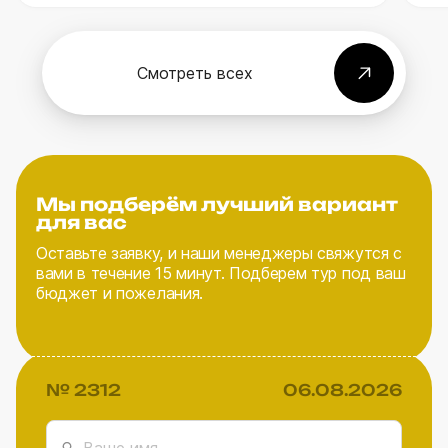
жарко. Летом слетать в Шарджу можно
довольно дешево, чем и пользуются
туристы, которые планируют большую
Смотреть всех
часть времени проводить в помещениях.
Забронировать тур в Шарджу летом можно
примерно за 65 000 ₽.
Мы подберём лучший вариант
для вас
Оставьте заявку, и наши менеджеры свяжутся с
вами в течение 15 минут. Подберем тур под ваш
бюджет и пожелания.
№ 2312
06.08.2026