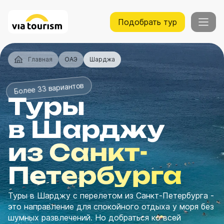
Подобрать тур
Главная
ОАЭ
Шарджа
Более 33 вариантов
Туры
в Шарджу
из Санкт-
Петербурга
Туры в Шарджу с перелетом из Санкт-Петербурга -
это направление для спокойного отдыха у моря без
шумных развлечений. Но добраться ко всей