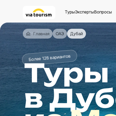
Туры
Эксперты
Вопросы
Главная
ОАЭ
Дубай
Более 128 вариантов
Туры
в Ду