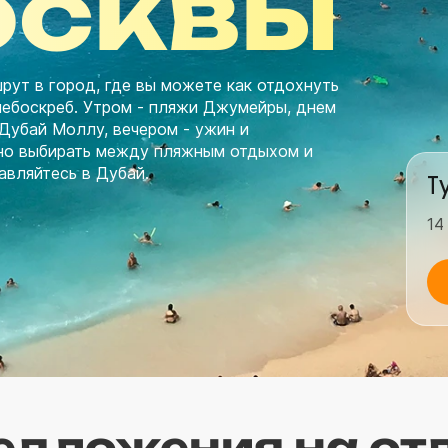
осквы
рут в город, где вы можете как отдохнуть
 небоскреб. Утром - пляжи Джумейры, днем
Дубай Моллу, вечером - ужин и
жно выбирать между пляжным отдыхом и
авляйтесь в Дубай.
Т
14
едложения на отд