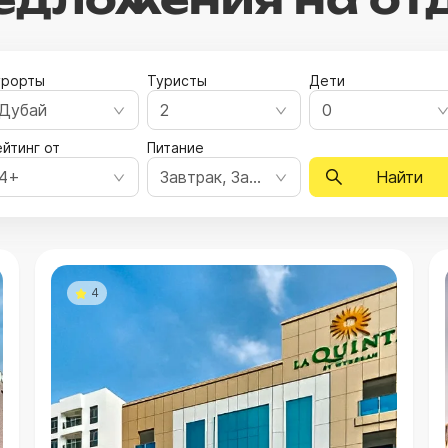
урорты
Туристы
Дети
Дубай
2
0
йтинг от
Питание
4+
Завтрак, Завтрак, ужин, Полный пансион, Все включено, Ультра все включено
Найти
4