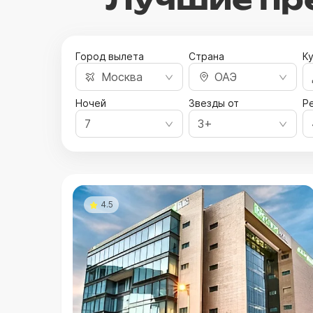
Город вылета
Страна
К
Москва
ОАЭ
Ночей
Звезды от
Ре
7
3+
4.5