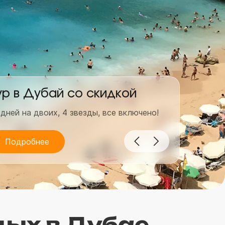
ур в Дубай со скидкой
Гор
 дней на двоих, 4 звезды, все включено!
7 дней
Подробнее
По
ых в Дубае