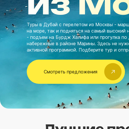
из М
Туры в Дубай с перелетом из Москвы - марш
на море, так и подняться на самый высокий
- подъем на Бурдж Халифа или прогулка по 
набережные в районе Марины. Здесь не ну
активной программой. Подберите тур и отпр
Смотреть предложения
Лучшие пр