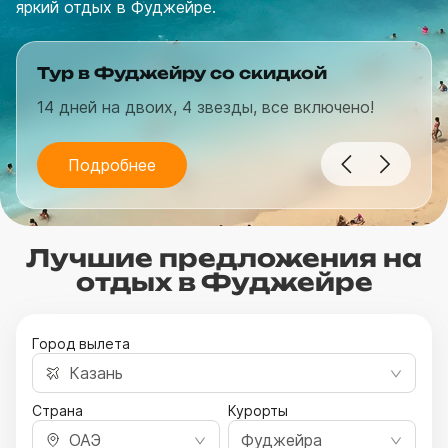
яркий отдых в Фуджейре.
Тур в Фуджейру со скидкой
14 дней на двоих, 4 звезды, все включено!
Подробнее
Лучшие предложения на
отдых в Фуджейре
Город вылета
Казань
Страна
Курорты
ОАЭ
Фуджейра