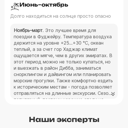
Июнь–октябрь
Долго находиться на солнце просто опасно
Ноябрь–март
. Это лучшее время для
поездки в Фуджейру. Температура воздуха
держится на уровне +25…+30 °C, океан
теплый, а за счет гор Хаджар климат
ощущается мягче, чем в других эмиратах. В
этот период можно не только купаться, но
и выезжать в район Дибба, заниматься
снорклингом и дайвингом или планировать
морские прогулки. Также комфортно ездить
к историческим местам - погода позволяет
отправляться на длинные экскурсии. Сезон
популярный, поэтому хорошие отели на
первой линии разбирают быстро, лучше
бронировать путевку заранее.
Наши эксперты
Стоимость тура в Фуджейру в это время от