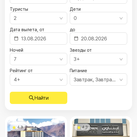
Туристы
Дети
2
0
Дата вылета, от
до
Ночей
Звезды от
7
3+
Рейтинг от
Питание
4+
Завтрак, Завтрак, ужин, Полный пансион, Все включено, Ультра все включено
Найти
4.3
4.3