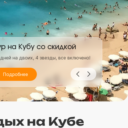
ур на Кубу со скидкой
Гор
 дней на двоих, 4 звезды, все включено!
7 дней
Подробнее
По
ых на Кубе