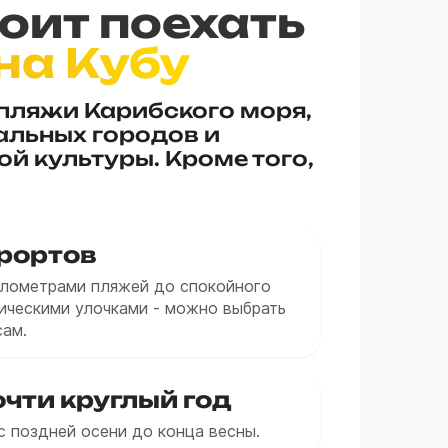
оит поехать
на Кубу
 пляжи Карибского моря,
альных городов и
й культуры. Кроме того,
рортов
илометрами пляжей до спокойного
рическими улочками - можно выбрать
сам.
чти круглый год
с поздней осени до конца весны.