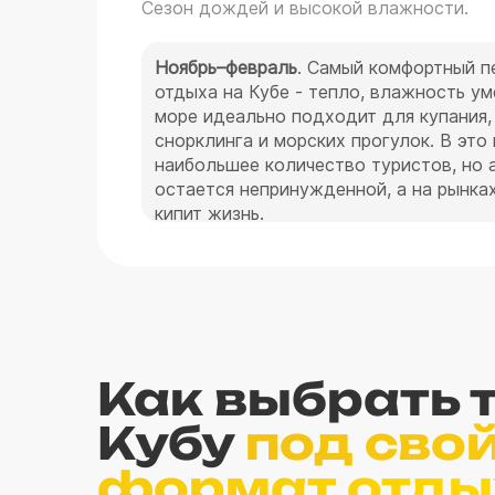
Сезон дождей и высокой влажности.
Ноябрь–февраль
. Самый комфортный п
отдыха на Кубе - тепло, влажность ум
море идеально подходит для купания,
снорклинга и морских прогулок. В это
наибольшее количество туристов, но 
остается непринужденной, а на рынках
кипит жизнь.
Стоимость пакетного тура из Казани 
примерно от 95 000 ₽ на человека.
Март–май
. Жаркая погода с редкими 
море остается теплым, а туристов за
Как выбрать 
меньше, чем зимой. В это время удобн
совмещать пляжный отдых с прогулка
Кубу
под сво
колониальным городам. Варадеро и Т
подходят для пляжного отдыха, Гаван
формат отды
городской программы и прогулок.