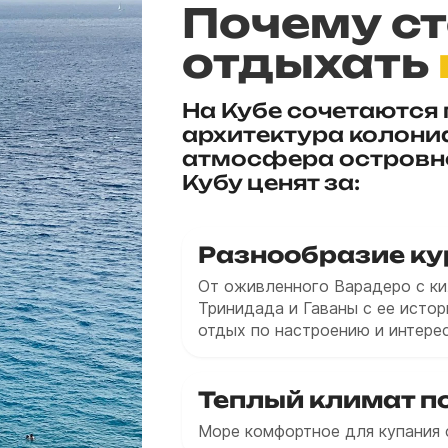
Почему ст
отдыхать
На Кубе сочетаются
архитектура колони
атмосфера островно
Кубу ценят за:
Разнообразие ку
От оживленного Варадеро с к
Тринидада и Гаваны с ее исто
отдых по настроению и интере
Теплый климат по
Море комфортное для купания 