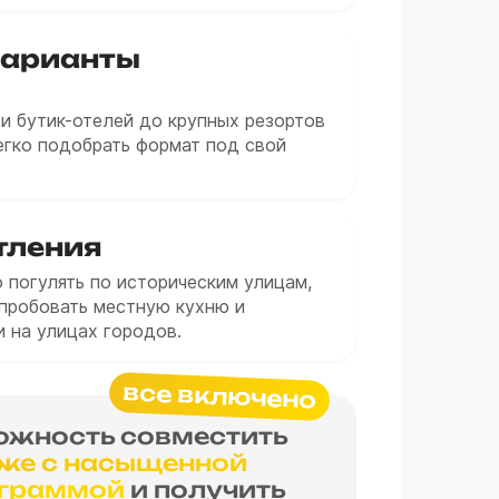
варианты
и бутик-отелей до крупных резортов
егко подобрать формат под свой
тления
 погулять по историческим улицам,
опробовать местную кухню и
 на улицах городов.
все включено
ожность совместить
яже с насыщенной
ограммой
и получить