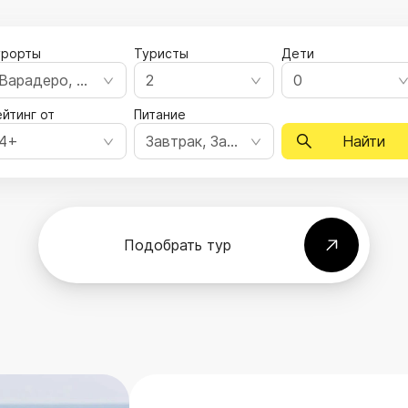
урорты
Туристы
Дети
Варадеро, Гавана, Ольгин
2
0
йтинг от
Питание
4+
Завтрак, Завтрак, ужин, Полный пансион, Все включено, Ультра все включено
Найти
Подобрать тур