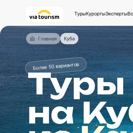
Туры
Курорты
Эксперты
В
Главная
Куба
Более 50 вариантов
Туры
на Ку