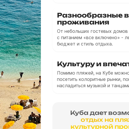
Разнообразные 
проживания
От небольших гостевых домов 
с питанием «все включено» - л
бюджет и стиль отдыха.
Культуру и впеча
Помимо пляжей, на Кубе можно
посетить колоритные рынки, п
насладиться музыкой и танцами
Куба дает возм
отдых на пл
культурной пр