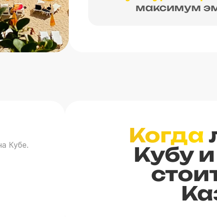
максимум эм
Когда
а Кубе.
Кубу и
стоит
Ка