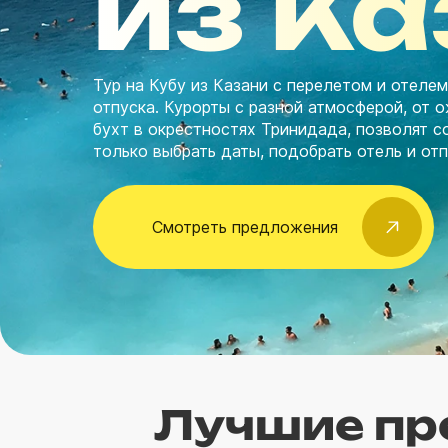
из К
Тур на Кубу из Казани с перелетом и отеле
отпуска. Курорты с разной атмосферой, от
бухт в окрестностях Тринидада, позволят с
только выбрать даты, подобрать отель и от
Смотреть предложения
Лучшие пр