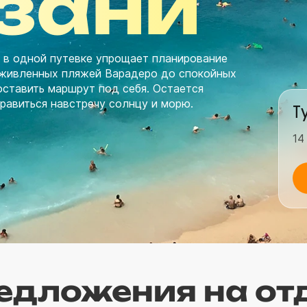
азани
м в одной путевке упрощает планирование
 оживленных пляжей Варадеро до спокойных
оставить маршрут под себя. Остается
правиться навстречу солнцу и морю.
Т
14
едложения на отд