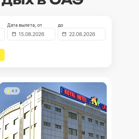
Дата вылета, от
до
4.3