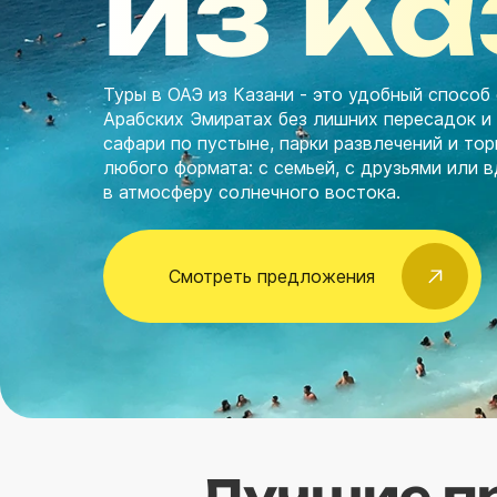
из К
Туры в ОАЭ из Казани - это удобный способ
Арабских Эмиратах без лишних пересадок и
сафари по пустыне, парки развлечений и то
любого формата: с семьей, с друзьями или в
в атмосферу солнечного востока.
Смотреть предложения
Лучшие пр