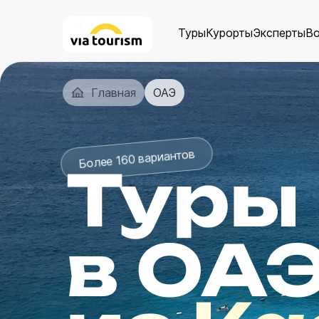
Туры
Курорты
Эксперты
В
Главная
ОАЭ
Более 160 вариантов
Туры
в ОА