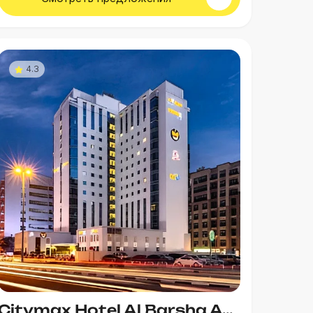
4.3
Citymax Hotel Al Barsha At The Mall