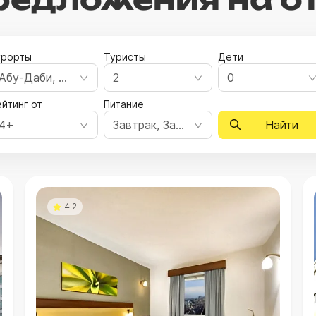
урорты
Туристы
Дети
Абу-Даби, Аджман, Дубай, Рас-эль-Хайма, Фуджейра, Шарджа
2
0
йтинг от
Питание
4+
Завтрак, Завтрак, ужин, Полный пансион, Все включено, Ультра все включено
Найти
4.2