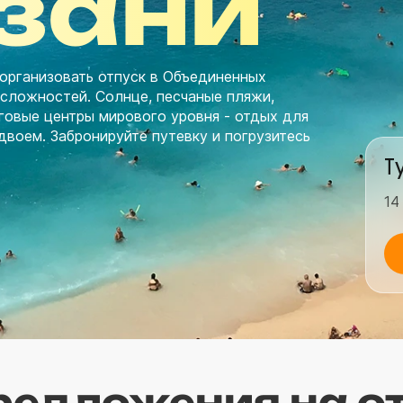
азани
 организовать отпуск в Объединенных
 сложностей. Солнце, песчаные пляжи,
рговые центры мирового уровня - отдых для
двоем. Забронируйте путевку и погрузитесь
Т
14
едложения на о