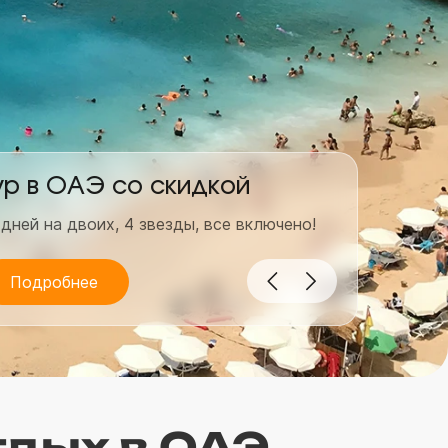
ур в ОАЭ со скидкой
Гор
 дней на двоих, 4 звезды, все включено!
7 дней
Подробнее
По
тдых в ОАЭ