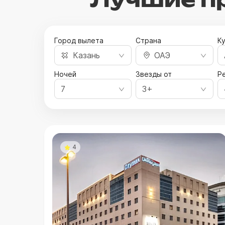
Город вылета
Страна
К
Казань
ОАЭ
Ночей
Звезды от
Ре
7
3+
4