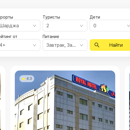
урорты
Туристы
Дети
Шарджа
2
0
йтинг от
Питание
4+
Завтрак, Завтрак, ужин, Полный пансион, Все включено, Ультра все включено
Найти
4.3