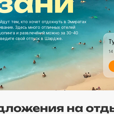
азани
йдут тем, кто хочет отдохнуть в Эмиратах
живание. Здесь много отличных отелей
шопинга и развлечений можно за 30-40
оведите свой отпуск в Шардже.
Т
14
дложения на отд