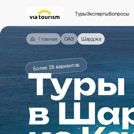
Туры
Эксперты
Вопросы
Главная
ОАЭ
Шарджа
Более 28 вариантов
Туры
в Ша