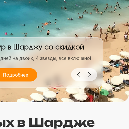
ур в Шарджу со скидкой
Гор
 дней на двоих, 4 звезды, все включено!
7 дней
Подробнее
По
ых в Шардже