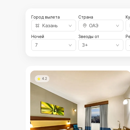
Город вылета
Страна
К
Казань
ОАЭ
Ночей
Звезды от
Ре
7
3+
4.2