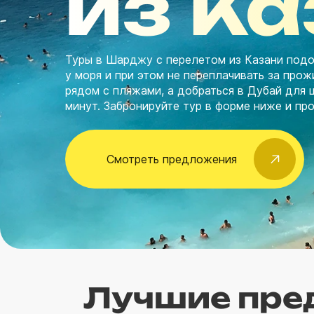
из К
Туры в Шарджу с перелетом из Казани подо
у моря и при этом не переплачивать за про
рядом с пляжами, а добраться в Дубай для 
минут. Забронируйте тур в форме ниже и пр
Смотреть предложения
Лучшие пре