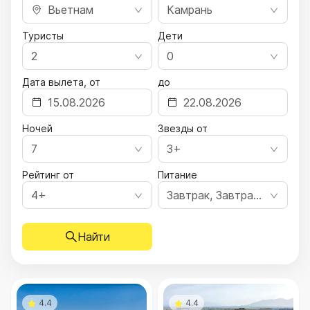
Вьетнам
Камрань
Туристы
Дети
2
0
Дата вылета, от
до
Ночей
Звезды от
7
3+
Рейтинг от
Питание
4+
Завтрак, Завтрак, ужин, Полный пансион, Все включено, Ультра все включено
Найти
4.4
4.4